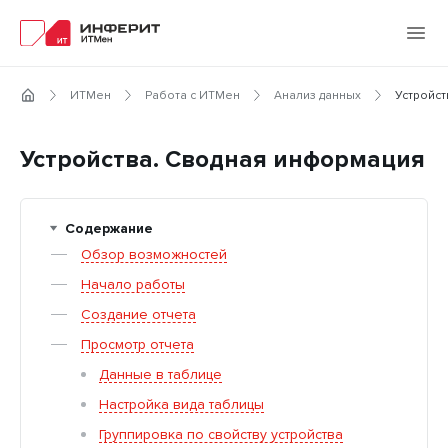
ИТМен
Работа с ИТМен
Анализ данных
Устройст
Устройства. Сводная информация
Содержание
Обзор возможностей
Начало работы
Создание отчета
Просмотр отчета
Данные в таблице
Настройка вида таблицы
Группировка по свойству устройства