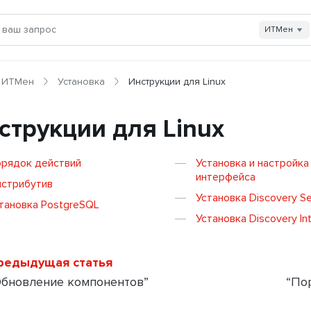
ИТМен
ИТМен
Установка
Инструкции для Linux
струкции для Linux
рядок действий
Установка и настройка
интерфейса
стрибутив
Установка Discovery Se
тановка PostgreSQL
Установка Discovery In
редыдущая статья
Обновление компонентов”
“По