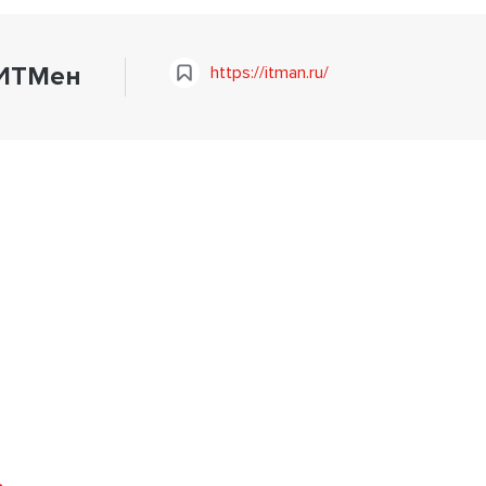
ИТМен
https://itman.ru/