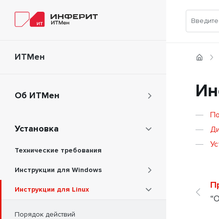
ИТМен
Ин
Об ИТМен
По
Установка
Ди
Ус
Технические требования
Инструкции для Windows
П
Инструкции для Linux
“
Порядок действий